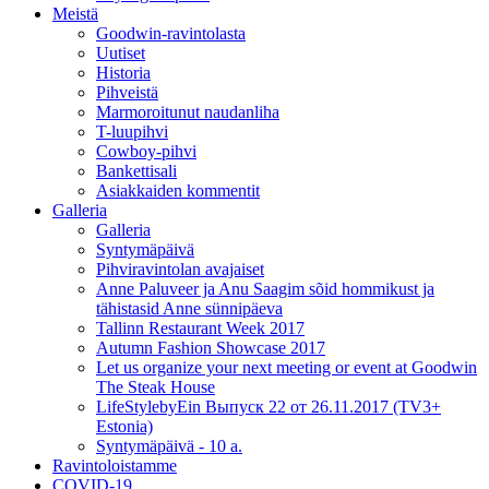
Meistä
Goodwin-ravintolasta
Uutiset
Historia
Pihveistä
Marmoroitunut naudanliha
T-luupihvi
Cowboy-pihvi
Bankettisali
Asiakkaiden kommentit
Galleria
Galleria
Syntymäpäivä
Pihviravintolan avajaiset
Anne Paluveer ja Anu Saagim sõid hommikust ja
tähistasid Anne sünnipäeva
Tallinn Restaurant Week 2017
Autumn Fashion Showcase 2017
Let us organize your next meeting or event at Goodwin
The Steak House
LifeStylebyEin Выпуск 22 от 26.11.2017 (TV3+
Estonia)
Syntymäpäivä - 10 a.
Ravintoloistamme
COVID-19