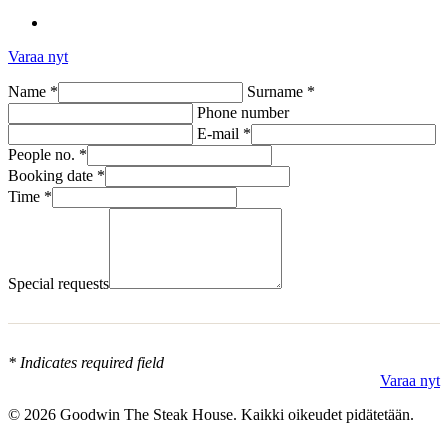
Varaa nyt
Name *
Surname *
Phone number
E-mail *
People no. *
Booking date *
Time *
Special requests
* Indicates required field
Varaa nyt
© 2026 Goodwin The Steak House. Kaikki oikeudet pidätetään.