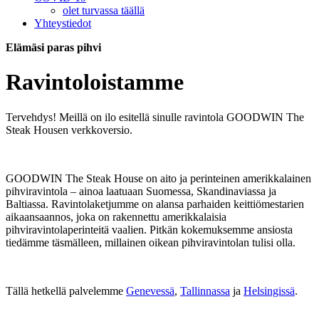
olet turvassa täällä
Yhteystiedot
Elämäsi paras pihvi
Ravintoloistamme
Tervehdys! Meillä on ilo esitellä sinulle ravintola GOODWIN The
Steak Housen verkkoversio.
GOODWIN The Steak House on aito ja perinteinen amerikkalainen
pihviravintola – ainoa laatuaan Suomessa, Skandinaviassa ja
Baltiassa. Ravintolaketjumme on alansa parhaiden keittiömestarien
aikaansaannos, joka on rakennettu amerikkalaisia
pihviravintolaperinteitä vaalien. Pitkän kokemuksemme ansiosta
tiedämme täsmälleen, millainen oikean pihviravintolan tulisi olla.
Tällä hetkellä palvelemme
Genevessä
,
Tallinnassa
ja
Helsingissä
.