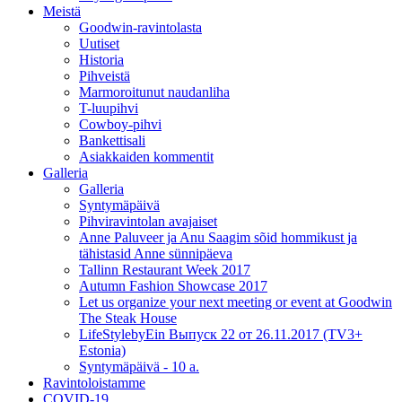
Meistä
Goodwin-ravintolasta
Uutiset
Historia
Pihveistä
Marmoroitunut naudanliha
T-luupihvi
Cowboy-pihvi
Bankettisali
Asiakkaiden kommentit
Galleria
Galleria
Syntymäpäivä
Pihviravintolan avajaiset
Anne Paluveer ja Anu Saagim sõid hommikust ja
tähistasid Anne sünnipäeva
Tallinn Restaurant Week 2017
Autumn Fashion Showcase 2017
Let us organize your next meeting or event at Goodwin
The Steak House
LifeStylebyEin Выпуск 22 от 26.11.2017 (TV3+
Estonia)
Syntymäpäivä - 10 a.
Ravintoloistamme
COVID-19