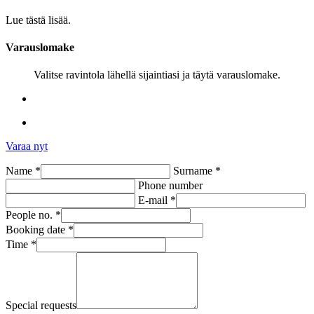
Lue tästä lisää.
Varauslomake
Valitse ravintola lähellä sijaintiasi ja täytä varauslomake.
Varaa nyt
Name *
Surname *
Phone number
E-mail *
People no. *
Booking date *
Time *
Special requests