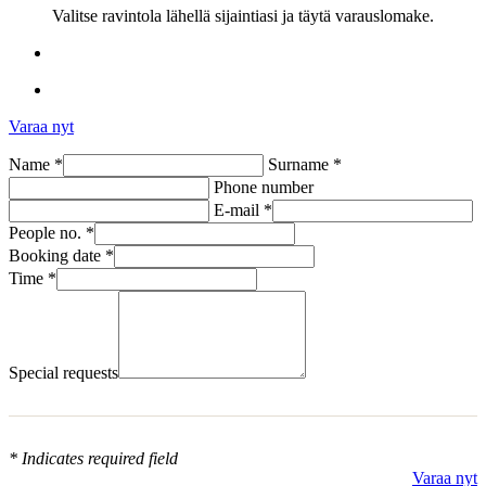
Valitse ravintola lähellä sijaintiasi ja täytä varauslomake.
Varaa nyt
Name *
Surname *
Phone number
E-mail *
People no. *
Booking date *
Time *
Special requests
* Indicates required field
Varaa nyt