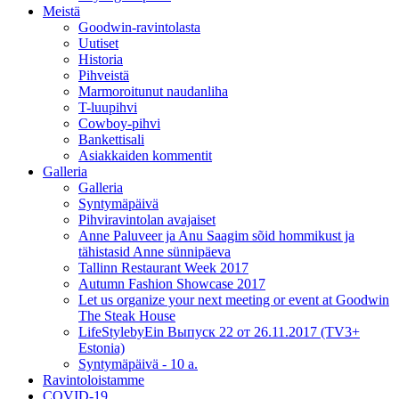
Meistä
Goodwin-ravintolasta
Uutiset
Historia
Pihveistä
Marmoroitunut naudanliha
T-luupihvi
Cowboy-pihvi
Bankettisali
Asiakkaiden kommentit
Galleria
Galleria
Syntymäpäivä
Pihviravintolan avajaiset
Anne Paluveer ja Anu Saagim sõid hommikust ja
tähistasid Anne sünnipäeva
Tallinn Restaurant Week 2017
Autumn Fashion Showcase 2017
Let us organize your next meeting or event at Goodwin
The Steak House
LifeStylebyEin Выпуск 22 от 26.11.2017 (TV3+
Estonia)
Syntymäpäivä - 10 a.
Ravintoloistamme
COVID-19