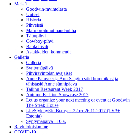
Meistä
Goodwin-ravintolasta
Uutiset
Historia
Pihveistä
Marmoroitunut naudanliha
T-luupihvi
Cowboy-pihvi
Bankettisali
Asiakkaiden kommentit
Galleria
Galleria
Syntymäpäivä
Pihviravintolan avajaiset
Anne Paluveer ja Anu Saagim sõid hommikust ja
tähistasid Anne sünnipäeva
Tallinn Restaurant Week 2017
Autumn Fashion Showcase 2017
Let us organize your next meeting or event at Goodwin
The Steak House
LifeStylebyEin Выпуск 22 от 26.11.2017 (TV3+
Estonia)
Syntymäpäivä - 10 a.
Ravintoloistamme
COVID-19