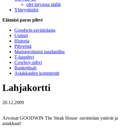
olet turvassa täällä
Yhteystiedot
Elämäsi paras pihvi
Goodwin-ravintolasta
Uutiset
Historia
Pihveistä
Marmoroitunut naudanliha
T-luupihvi
Cowboy-pihvi
Bankettisali
Asiakkaiden kommentit
Lahjakortti
20.12.2009
Arvoisat GOODWIN The Steak House -ravintolan ystävät ja
asiakkaat!