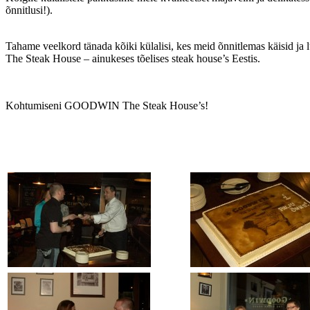
õnnitlusi!).
Tahame veelkord tänada kõiki külalisi, kes meid õnnitlemas käisid j
The Steak House – ainukeses tõelises steak house’s Eestis.
Kohtumiseni GOODWIN The Steak House’s!