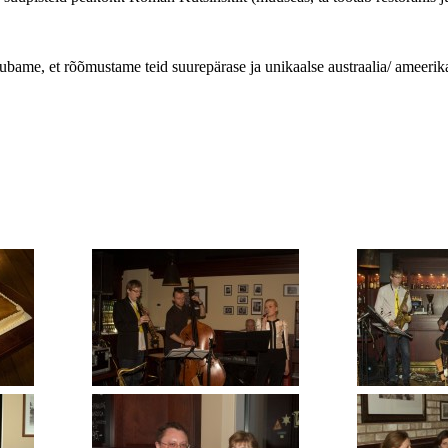
a lubame, et rõõmustame teid suurepärase ja unikaalse austraalia/ ame