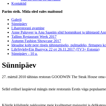
Kontaktid
Parim steik. Mida oled eales maitsnud
Galerii
Sünnipäev
Liharestorani avamine
Anne Paluveer ja Anu Saagim sõid hommikust ja tähistasid An
Tallinn Restaurant Week 2017
Autumn Fashion Showcase 2017
Ideaalne koht pere ringis tähistamiseks, pulmadeks, firmapeo k
LifeStylebyEin Выпуск 22 от 26.11.2017 (TV3+ Estonia)
Sünnipäev - 10 a.
Sünnipäev
27. märtsil 2010 tähistas restoran GOODWIN The Steak House oma 
Sellel erilisel laupäeval mängis meie restoranis Eestis väga populaarne
Kõigile külalistele pakkusime meie kvaliteetset majaveini ja delikate