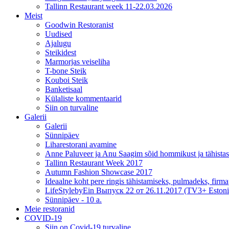
Tallinn Restaurant week 11-22.03.2026
Meist
Goodwin Restoranist
Uudised
Ajalugu
Steikidest
Marmorjas veiseliha
T-bone Steik
Kouboi Steik
Banketisaal
Külaliste kommentaarid
Siin on turvaline
Galerii
Galerii
Sünnipäev
Liharestorani avamine
Anne Paluveer ja Anu Saagim sõid hommikust ja tähista
Tallinn Restaurant Week 2017
Autumn Fashion Showcase 2017
Ideaalne koht pere ringis tähistamiseks, pulmadeks, firm
LifeStylebyEin Выпуск 22 от 26.11.2017 (TV3+ Estoni
Sünnipäev - 10 a.
Meie restoranid
COVID-19
Siin on Covid-19 turvaline