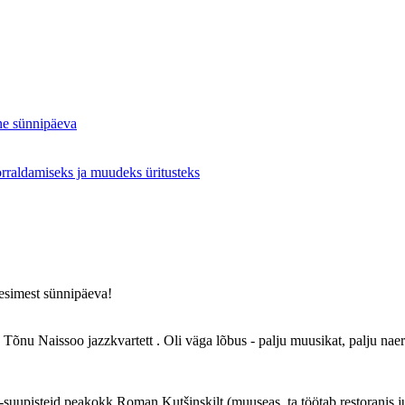
ne sünnipäeva
orraldamiseks ja muudeks üritusteks
esimest sünnipäeva!
 Tõnu Naissoo jazzkvartett . Oli väga lõbus - palju muusikat, palju naera
ss-suupisteid peakokk Roman Kutšinskilt (muuseas, ta töötab restoranis 