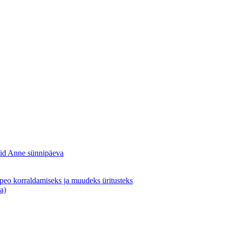
sid Anne sünnipäeva
apeo korraldamiseks ja muudeks üritusteks
a)