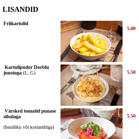
LISANDID
Friikartulid
5.00
Kartulipuder Dorblu
5.50
juustuga
(L, G)
Värsked tomatid punase
5.50
sibulaga
(basiiliku või koriandriga)