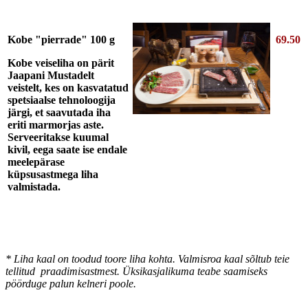
Kobe "pierrade" 100 g
69.50
Kobe veiseliha on pärit
Jaapani Mustadelt
veistelt, kes on kasvatatud
spetsiaalse tehnoloogija
järgi, et saavutada iha
eriti marmorjas aste.
Serveeritakse kuumal
kivil, eega saate ise endale
meelepärase
küpsusastmega liha
valmistada.
* Liha kaal on toodud toore liha kohta. Valmisroa kaal sõltub teie
tellitud praadimisastmest. Üksikasjalikuma teabe saamiseks
pöörduge palun kelneri poole.