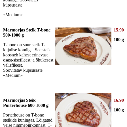
küpsusaste
«Medium»
Marmorjas Steik T-bone
15.90
500-1000 g
100 g
Т-bone on suur steik T-
kujulise kondiga. See steik
koosneb kahest erinevast
osast-sisefileest ja õhukesest
välisfileest.
Soovitatav küpsusaste
«Medium»
Marmorjas Steik
16.90
Porterhouse 600-1000 g
100 g
Porterhouse on T-bone
steikide kuningas. Lõigatud
veise nimmepiirkonnast. T-