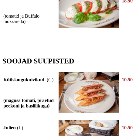
18.50
(tomatid ja Buffalo
mozzarella)
SOOJAD SUUPISTED
Küüslaugukuivikud
(G)
10.50
(magusa tomati, praetud
peekoni ja basiilikuga)
Julien
(L)
10.50