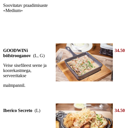
Soovitatav praadimisaste
«Medium»
GOODWINi
34.50
böfstrooganov
(L, G)
Veise sisefileest seene ja
koorekastmega,
serveeritakse
malmpannil.
Iberico Secreto
(L)
34.50