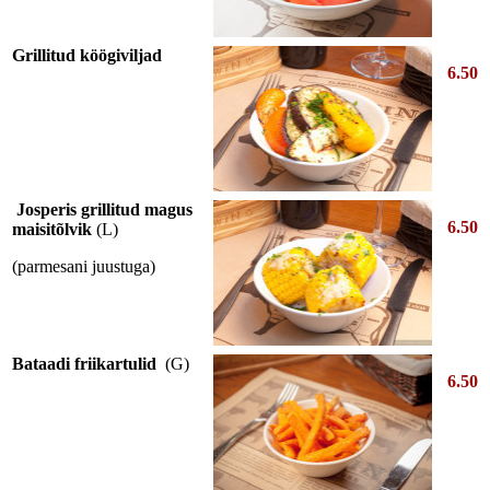
Grillitud köögiviljad
6.50
Josperis grillitud magus
6.50
maisitõlvik
(L)
(parmesani juustuga)
Bataadi friikartulid
(G)
6.50