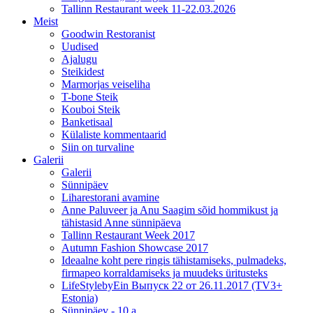
Tallinn Restaurant week 11-22.03.2026
Meist
Goodwin Restoranist
Uudised
Ajalugu
Steikidest
Marmorjas veiseliha
T-bone Steik
Kouboi Steik
Banketisaal
Külaliste kommentaarid
Siin on turvaline
Galerii
Galerii
Sünnipäev
Liharestorani avamine
Anne Paluveer ja Anu Saagim sõid hommikust ja
tähistasid Anne sünnipäeva
Tallinn Restaurant Week 2017
Autumn Fashion Showcase 2017
Ideaalne koht pere ringis tähistamiseks, pulmadeks,
firmapeo korraldamiseks ja muudeks üritusteks
LifeStylebyEin Выпуск 22 от 26.11.2017 (TV3+
Estonia)
Sünnipäev - 10 a.