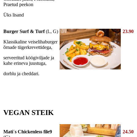
Praetud peekon
Üks lisand
Burger Surf & Turf
(L, G)
23.90
Klassikaline veiselihaburger
õrnade tiigerkrevettidega,
serveeritud köögiviljade ja
kahe erineva juustuga,
dorblu ja cheddari.
VEGAN STEIK
Mati´s Chickenless file9
24.50