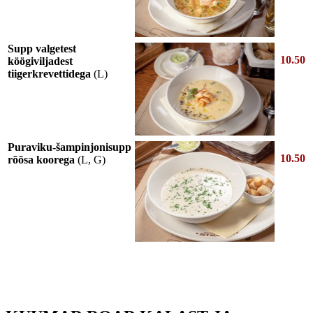
Supp valgetest
10.50
köögiviljadest
tiigerkrevettidega
(L)
Puraviku-šampinjonisupp
10.50
rõõsa koorega
(L, G)