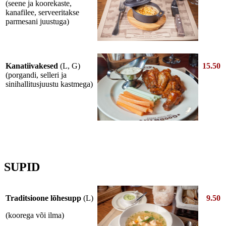
(seene ja koorekaste,
kanafilee, serveeritakse
parmesani juustuga)
Kanatiivakesed
(L, G)
15.50
(porgandi, selleri ja
sinihallitusjuustu kastmega)
SUPID
Traditsioone lõhesupp
(L)
9.50
(koorega või ilma)