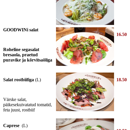
GOODWINi salat
16.50
Roheline segasalat
bresaola, praetud
puravike ja kõrvitsaõliga
Salat rostbiifiga
(L)
18.50
Värske salat,
päikesekuivatatud tomatid,
feta juust, rostbiif
Caprese
(L)