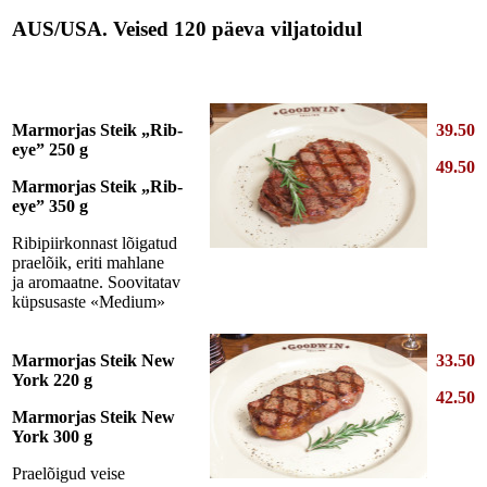
AUS/USA. Veised 120 päeva viljatoidul
Marmorjas Steik „Rib-
39.50
eye” 250 g
49.50
Marmorjas Steik „Rib-
eye” 350 g
Ribipiirkonnast lõigatud
praelõik, eriti mahlane
ja aromaatne. Soovitatav
küpsusaste «Medium»
Marmorjas Steik New
33.50
York 220 g
42.50
Marmorjas Steik New
York 300 g
Praelõigud veise