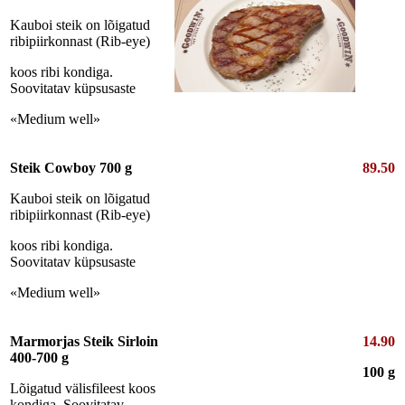
Kauboi steik on lõigatud
ribipiirkonnast (Rib-eye)
koos ribi kondiga.
Soovitatav küpsusaste
«Medium well»
Steik Cowboy 700 g
89.50
Kauboi steik on lõigatud
ribipiirkonnast (Rib-eye)
koos ribi kondiga.
Soovitatav küpsusaste
«Medium well»
Marmorjas Steik Sirloin
14.90
400-700 g
100 g
Lõigatud välisfileest koos
kondiga. Soovitatav