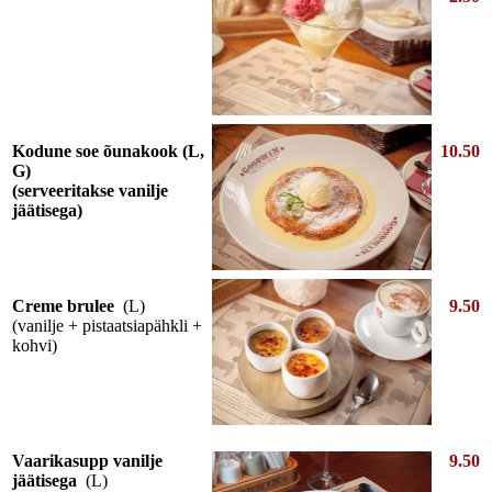
Kodune soe õunakook
(L,
10.50
G)
(serveeritakse vanilje
jäätisega)
Creme brulee
(L)
9.50
(vanilje + pistaatsiapähkli +
kohvi)
Vaarikasupp vanilje
9.50
jäätisega
(L)