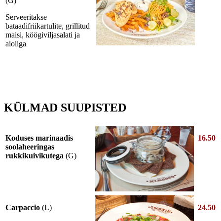
(G)
Serveeritakse
bataadifriikartulite, grillitud
maisi, köögiviljasalati ja
aioliga
KÜLMAD SUUPISTED
Koduses marinaadis
16.50
soolaheeringas
rukkikuivikutega
(G)
Carpaccio
(L)
24.50