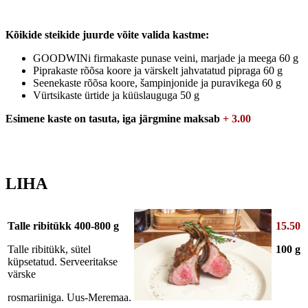
Kõikide steikide juurde võite valida kastme:
GOODWINi firmakaste punase veini, marjade ja meega 60 g
Piprakaste rõõsa koore ja värskelt jahvatatud pipraga 60 g
Seenekaste rõõsa koore, šampinjonide ja puravikega 60 g
Vürtsikaste ürtide ja küüslauguga 50 g
Esimene kaste on tasuta, iga järgmine maksab
+ 3.00
LIHA
Talle ribitükk 400-800 g
15.50
Talle ribitükk, sütel
100 g
küpsetatud. Serveeritakse
värske
rosmariiniga. Uus-Meremaa.