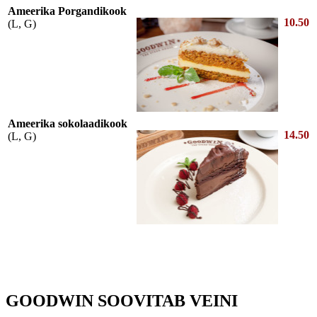
Ameerika Porgandikook
10.50
(L, G)
Ameerika sokolaadikook
14.50
(L, G)
GOODWIN SOOVITAB VEINI