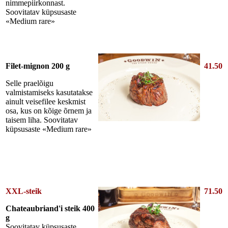
nimmepiirkonnast.
Soovitatav küpsusaste
«Medium rare»
Filet-mignon 200 g
41.50
Selle praelõigu
valmistamiseks kasutatakse
ainult veisefilee keskmist
osa, kus on kõige õrnem ja
taisem liha. Soovitatav
küpsusaste «Medium rare»
XXL-steik
71.50
Chateaubriand'i steik 400
g
Soovitatav küpsusaste