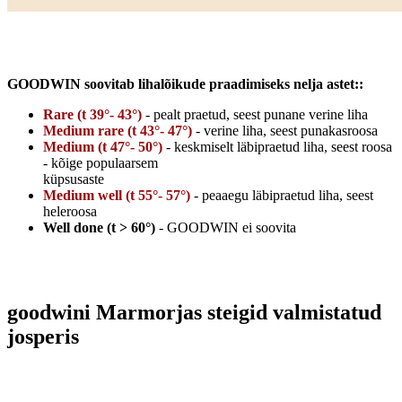
GOODWIN soovitab lihalõikude praadimiseks nelja astet::
Rare (t 39°- 43°)
- pealt praetud, seest punane verine liha
Medium rare (t 43°- 47°)
- verine liha, seest punakasroosa
Medium (t 47°- 50°)
- keskmiselt läbipraetud liha, seest roosa
- kõige populaarsem
küpsusaste
Medium well (t 55°- 57°)
- peaaegu läbipraetud liha, seest
heleroosa
Well done (t > 60°)
- GOODWIN ei soovita
goodwini Marmorjas steigid valmistatud
josperis