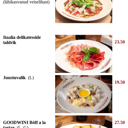
(läbikasvanud veiselihast)
Itaalia delikatesside
23.50
taldrik
Juustuvalik
(L)
19.50
GOODWINI Böff a la
27.50
tartar
(L, G)