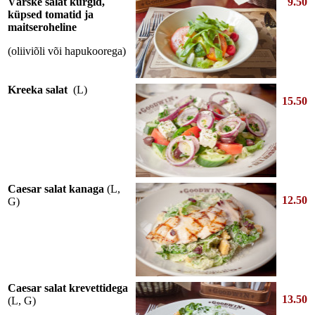
Värske salat kurgid,
9.50
küpsed tomatid ja
maitseroheline
(oliiviõli või hapukoorega)
Kreeka salat
(L)
15.50
Caesar salat kanaga
(L,
12.50
G)
Caesar salat krevettidega
13.50
(L, G)