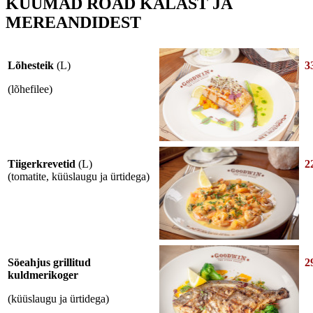
KUUMAD ROAD KALAST JA
MEREANDIDEST
Lõhesteik
(L)
33
(lõhefilee)
Tiigerkrevetid
(L)
22
(tomatite, küüslaugu ja ürtidega)
Söeahjus grillitud
2
kuldmerikoger
(küüslaugu ja ürtidega)