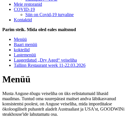
Meie restoranid
COVID-19
Siin on Covid-19 turvaline
Kontaktid
Parim steik. Mida oled eales maitsnud
Menüü
Baari menüü
kokteilid
Lastemenüü
Laagerdatud „Dry Aged“ veiseliha
Tallinn Restaurant week 11-22.03.2026
Menüü
Musta Anguse-tõugu veiseliha on üks eelistatumaid lihasid
maailmas. Tuntud oma suurepärast maitset andva läbikasvanud
konsistentsi poolest, on Anguse veiseliha, mida imporditakse
ökoloogiliselt puhastelt aladelt Austraaliast ja USA'st, GOODWINi
steakhouse'ide lahutamatu osa.