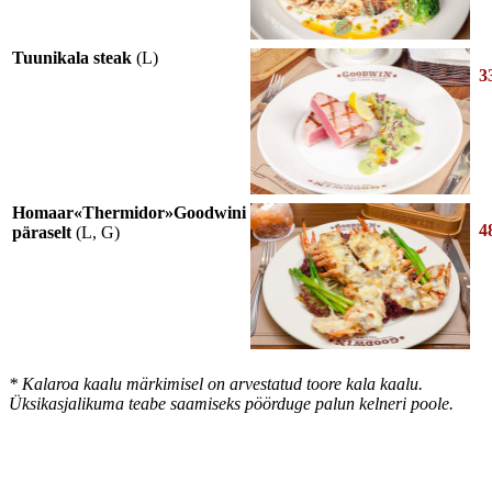
Tuunikala steak
(L)
3
Homaar«Thermidor»Goodwini
4
päraselt
(L, G)
* Kalaroa kaalu märkimisel on arvestatud toore kala kaalu.
Üksikasjalikuma teabe saamiseks pöörduge palun kelneri poole.