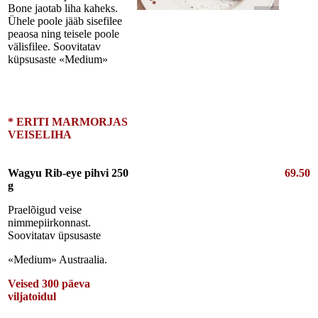
Bone jaotab liha kaheks.
Ühele poole jääb sisefilee
peaosa ning teisele poole
välisfilee. Soovitatav
küpsusaste «Medium»
* ERITI MARMORJAS
VEISELIHA
Wagyu Rib-eye pihvi 250
69.50
g
Praelõigud veise
nimmepiirkonnast.
Soovitatav üpsusaste
«Medium» Austraalia.
Veised 300 päeva
viljatoidul