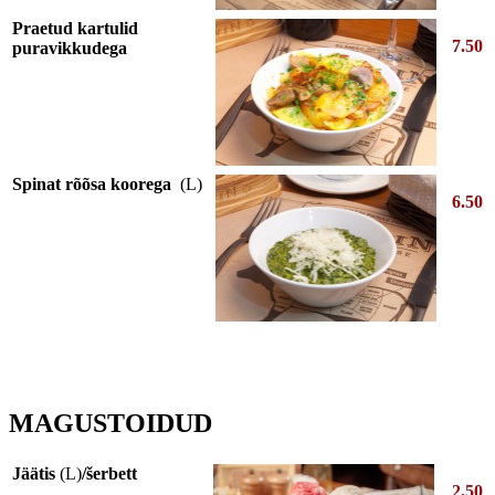
Praetud kartulid
7.50
puravikkudega
Spinat rõõsa koorega
(L)
6.50
MAGUSTOIDUD
Jäätis
(L)
/šerbett
2.50