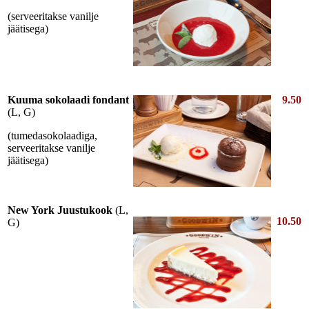
(serveeritakse vanilje
jäätisega)
Kuuma sokolaadi fondant
9.50
(L, G)
(tumedasokolaadiga,
serveeritakse vanilje
jäätisega)
New York Juustukook
(L,
10.50
G)