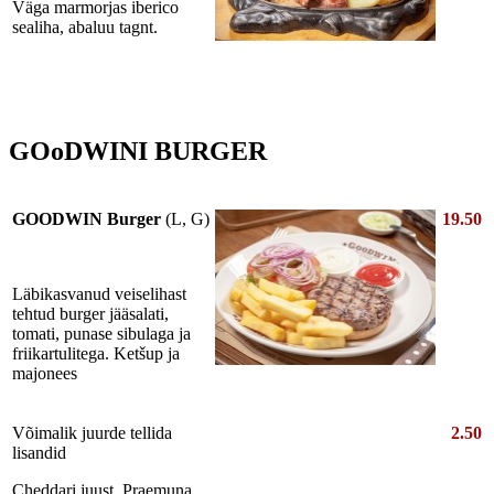
Väga marmorjas iberico
sealiha, abaluu tagnt.
GOoDWINI BURGER
GOODWIN Burger
(L, G)
19.50
Läbikasvanud veiselihast
tehtud burger jääsalati,
tomati, punase sibulaga ja
friikartulitega. Ketšup ja
majonees
Võimalik juurde tellida
2.50
lisandid
Cheddari juust, Praemuna,