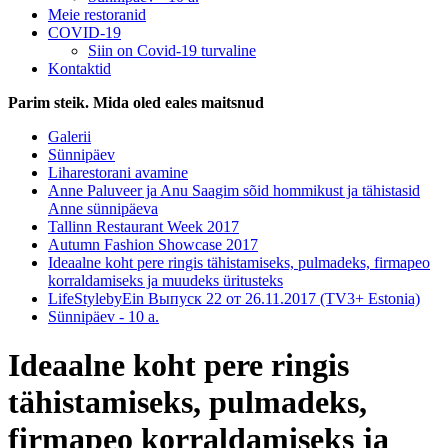
Meie restoranid
COVID-19
Siin on Covid-19 turvaline
Kontaktid
Parim steik. Mida oled eales maitsnud
Galerii
Sünnipäev
Liharestorani avamine
Anne Paluveer ja Anu Saagim sõid hommikust ja tähistasid
Anne sünnipäeva
Tallinn Restaurant Week 2017
Autumn Fashion Showcase 2017
Ideaalne koht pere ringis tähistamiseks, pulmadeks, firmapeo
korraldamiseks ja muudeks üritusteks
LifeStylebyEin Выпуск 22 от 26.11.2017 (TV3+ Estonia)
Sünnipäev - 10 a.
Ideaalne koht pere ringis
tähistamiseks, pulmadeks,
firmapeo korraldamiseks ja