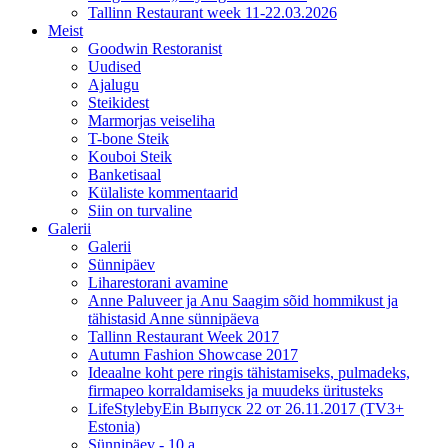
Tallinn Restaurant week 11-22.03.2026
Meist
Goodwin Restoranist
Uudised
Ajalugu
Steikidest
Marmorjas veiseliha
T-bone Steik
Kouboi Steik
Banketisaal
Külaliste kommentaarid
Siin on turvaline
Galerii
Galerii
Sünnipäev
Liharestorani avamine
Anne Paluveer ja Anu Saagim sõid hommikust ja
tähistasid Anne sünnipäeva
Tallinn Restaurant Week 2017
Autumn Fashion Showcase 2017
Ideaalne koht pere ringis tähistamiseks, pulmadeks,
firmapeo korraldamiseks ja muudeks üritusteks
LifeStylebyEin Выпуск 22 от 26.11.2017 (TV3+
Estonia)
Sünnipäev - 10 a.