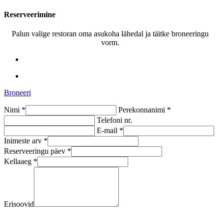
Reserveerimine
Palun valige restoran oma asukoha lähedal ja täitke broneeringu
vorm.
Broneeri
Nimi *
Perekonnanimi *
Telefoni nr.
E-mail *
Inimeste arv *
Reserveeringu päev *
Kellaaeg *
Erisoovid