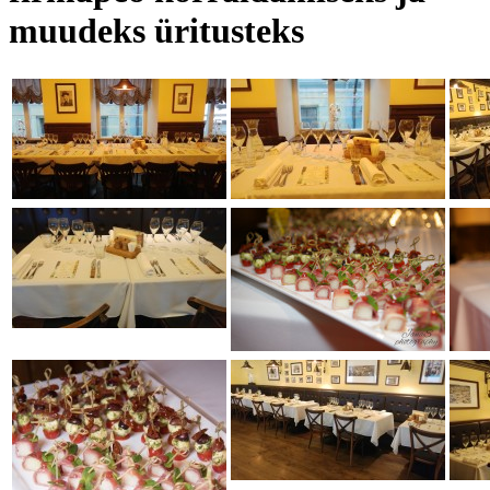
muudeks üritusteks