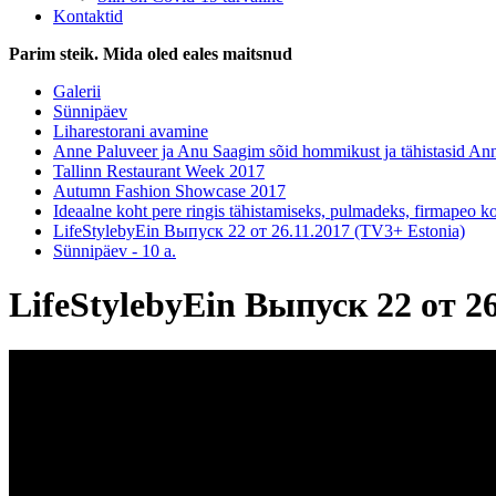
Kontaktid
Parim steik. Mida oled eales maitsnud
Galerii
Sünnipäev
Liharestorani avamine
Anne Paluveer ja Anu Saagim sõid hommikust ja tähistasid An
Tallinn Restaurant Week 2017
Autumn Fashion Showcase 2017
Ideaalne koht pere ringis tähistamiseks, pulmadeks, firmapeo k
LifeStylebyEin Выпуск 22 от 26.11.2017 (TV3+ Estonia)
Sünnipäev - 10 a.
LifeStylebyEin Выпуск 22 от 26