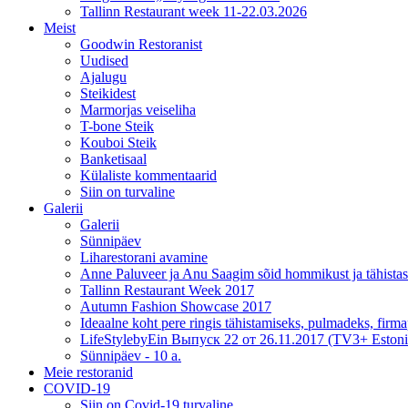
Tallinn Restaurant week 11-22.03.2026
Meist
Goodwin Restoranist
Uudised
Ajalugu
Steikidest
Marmorjas veiseliha
T-bone Steik
Kouboi Steik
Banketisaal
Külaliste kommentaarid
Siin on turvaline
Galerii
Galerii
Sünnipäev
Liharestorani avamine
Anne Paluveer ja Anu Saagim sõid hommikust ja tähista
Tallinn Restaurant Week 2017
Autumn Fashion Showcase 2017
Ideaalne koht pere ringis tähistamiseks, pulmadeks, firm
LifeStylebyEin Выпуск 22 от 26.11.2017 (TV3+ Estoni
Sünnipäev - 10 a.
Meie restoranid
COVID-19
Siin on Covid-19 turvaline