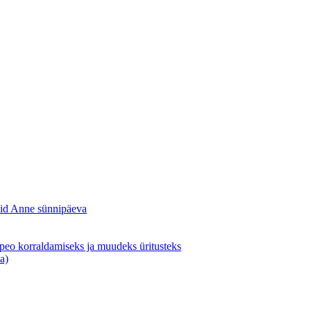
sid Anne sünnipäeva
apeo korraldamiseks ja muudeks üritusteks
a)