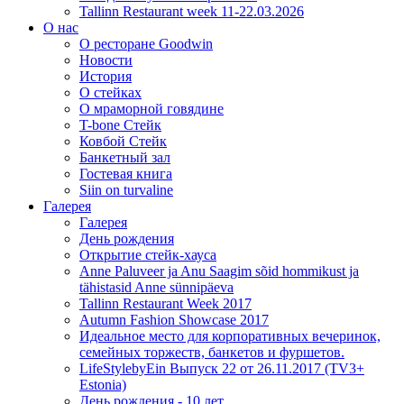
Tallinn Restaurant week 11-22.03.2026
О нас
О ресторане Goodwin
Новости
История
О стейках
О мраморной говядине
T-bone Стейк
Ковбой Стейк
Банкетный зал
Гостевая книга
Siin on turvaline
Галерея
Галерея
День рождения
Открытие стейк-хауса
Anne Paluveer ja Anu Saagim sõid hommikust ja
tähistasid Anne sünnipäeva
Tallinn Restaurant Week 2017
Autumn Fashion Showcase 2017
Идеальное место для корпоративных вечеринок,
семейных торжеств, банкетов и фуршетов.
LifeStylebyEin Выпуск 22 от 26.11.2017 (TV3+
Estonia)
День рождения - 10 лет