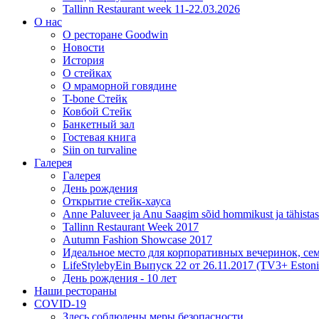
Tallinn Restaurant week 11-22.03.2026
О нас
О ресторане Goodwin
Новости
История
О стейках
О мраморной говядине
T-bone Стейк
Ковбой Стейк
Банкетный зал
Гостевая книга
Siin on turvaline
Галерея
Галерея
День рождения
Открытие стейк-хауса
Anne Paluveer ja Anu Saagim sõid hommikust ja tähista
Tallinn Restaurant Week 2017
Autumn Fashion Showcase 2017
Идеальное место для корпоративных вечеринок, се
LifeStylebyEin Выпуск 22 от 26.11.2017 (TV3+ Estoni
День рождения - 10 лет
Наши рестораны
COVID-19
Здесь соблюдены меры безопасности