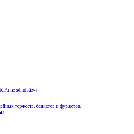
sid Anne sünnipäeva
мейных торжеств, банкетов и фуршетов.
a)