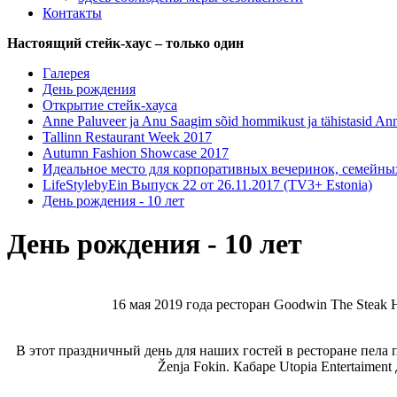
Контакты
Настоящий стейк-хаус – только один
Галерея
День рождения
Открытие стейк-хауса
Anne Paluveer ja Anu Saagim sõid hommikust ja tähistasid An
Tallinn Restaurant Week 2017
Autumn Fashion Showcase 2017
Идеальное место для корпоративных вечеринок, семейных
LifeStylebyEin Выпуск 22 от 26.11.2017 (TV3+ Estonia)
День рождения - 10 лет
День рождения - 10 лет
16 мая 2019 года ресторан Goodwin The Steak 
В этот праздничный день для наших гостей в ресторане пела 
Ženja Fokin. Кабаре Utopia Entertaimen