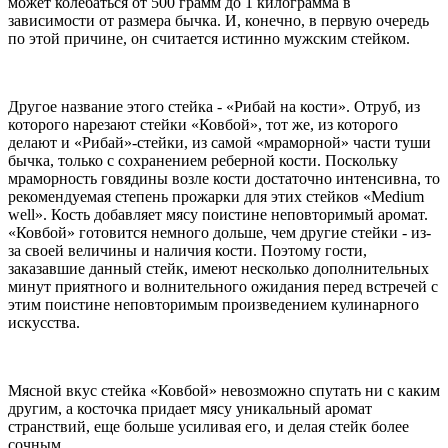
может колебаться от 500 грамм до 1 килограмма в
зависимости от размера бычка. И, конечно, в первую очередь
по этой причине, он считается истинно мужским стейком.
Другое название этого стейка - «Рибай на кости». Отруб, из
которого нарезают стейки «Ковбой», тот же, из которого
делают и «Рибай»-стейки, из самой «мраморной» части туши
бычка, только с сохранением реберной кости. Поскольку
мраморность говядины возле кости достаточно интенсивна, то
рекомендуемая степень прожарки для этих стейков «Medium
well». Кость добавляет мясу поистине неповторимый аромат.
«Ковбой» готовится немного дольше, чем другие стейки - из-
за своей величины и наличия кости. Поэтому гости,
заказавшие данный стейк, имеют несколько дополнительных
минут приятного и волнительного ожидания перед встречей с
этим поистине неповторимым произведением кулинарного
искусства.
Мясной вкус стейка «Ковбой» невозможно спутать ни с каким
другим, а косточка придает мясу уникальный аромат
странствий, еще больше усиливая его, и делая стейк более
сочным.