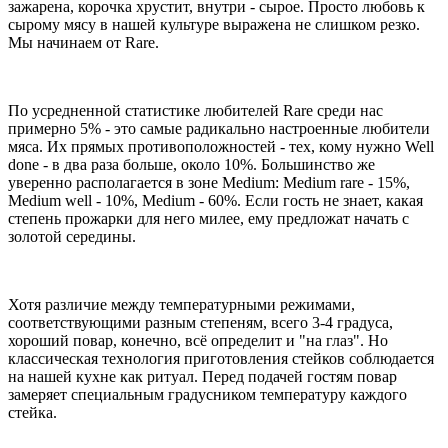
зажарена, корочка хрустит, внутри - сырое. Просто любовь к
сырому мясу в нашей культуре выражена не слишком резко.
Мы начинаем от Rare.
По усредненной статистике любителей Rare среди нас
примерно 5% - это самые радикально настроенные любители
мяса. Их прямых противоположностей - тех, кому нужно Well
done - в два раза больше, около 10%. Большинство же
уверенно располагается в зоне Medium: Medium rare - 15%,
Medium well - 10%, Medium - 60%. Если гость не знает, какая
степень прожарки для него милее, ему предложат начать с
золотой середины.
Хотя различие между температурными режимами,
соответствующими разным степеням, всего 3-4 градуса,
хороший повар, конечно, всё определит и "на глаз". Но
классическая технология приготовления стейков соблюдается
на нашей кухне как ритуал. Перед подачей гостям повар
замеряет специальным градусником температуру каждого
стейка.