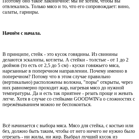
Поэтому оно такое лаконичное: мы не хотим, чтобы вы
отвлекались. Только мясо и то, что его сопровождает: вино,
салаты, гарниры.
Начнём с начала.
В принципе, стейк - это кусок говядины. Из свинины
делаются эскалопы, котлеты. А стейки - толстые - от 1 до 2
дюймов (то есть от 2,5 до 5 см) - куски говяжьего мяса,
нарезанные в поперечном направлении. Почему именно в
поперечном? Потому что в этом случае правильно
(вертикально) расположены волокна, "поры" открыты, через
них равномерно проходит жар, нагревая мясо до нужной
температуры. Да и есть так приятнее - резать проще и жевать
легче. Хотя в случае со стейками GOODWIN'а о сложностях с
пережёвыванием можно не беспокоиться.
Всё начинается с выбора мяса. Мясо для стейка, с костью или
без, должно быть таким, чтобы от него ничего не нужно было
отрезать - ни жилы, ни жир. Выбрал лучший кусок из