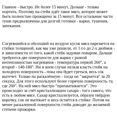
Главное - быстро. Не более 15 минут. Дольше - только
портить. Поэтому на стейк идёт такое мясо, которое может
быть полностью прожарено за 15 минут. Все остальные части
туши предназначены для долгой готовки - варки, тушения,
запекания.
Согревшийся и обсохший на воздухе кусок мяса нарезается на
стейки толщиной, как мы уже решили, от 1-го до 2-х дюймов -
в зависимости от того, какой стейк задуман поваром. Дальше
требуются две поверхности для жарки с разной
интенсивностью нагревания - температура первой 260°, а
второй - 140-180°. Ни в коем случае нельзя класть стейк на
холодную поверхность - пока она будет греться, весь сок
вытечет. Только на раскалённую - тогда он "закроется" за 20
секунд. Для этого используют более горячую поверхность, ту,
где 260°. На ней мясо быстро "прихватывается". Это
происходит за счёт кристаллизации сахара - того самого, что
есть в любом мясе. Сахар кристаллизуется, образуя твёрдую
корочку, сок не вытекает и весь остаётся в стейке. Потом на
менее раскаленной поверхности стейк доводят до желаемой
степени прожарки.