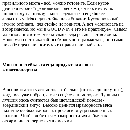
правильного места - всё, можно готовить. Если кусок
действительно "правильный", весь жир, что в нём есть,
пойдёт ему на пользу, а кость сделает его ещё более
ароматным. Мясо для стейка не отбивают. Кусок, который
нужно отбивать, для стейка не годится. А вот мариновать не
возбраняется, но мы в GOODWIN'е это не практикуем. Смысл
маринования в том, что кислая среда размягчает волокна.
Наше мясо нет никакой необходимости размягчать, оно само
по себе идеально, потому что правильно выбрано.
Мясо для стейка - всегда продукт элитного
животноводства.
В основном это мясо молодых бычков (от года до полутора),
когда вес уже набран, а мясо ещё очень молодое. Лучшим из
лучших здесь считается бык шотландской породы -
абердинский ангус. Высоко ценится мраморность мяса -
наличие особых жировых прослоек внутри мышечных
волокон. Чтобы добиться мраморности мяса, бычков
откармливают зерновыми смесями.