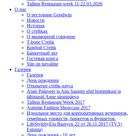
Tallinn Restaurant week 11-22.03.2026
О нас
О ресторане Goodwin
Новости
История
О стейках
О мраморной говядине
T-bone Стейк
Ковбой Стейк
Банкетный зал
Гостевая книга
Siin on turvaline
Галерея
Галерея
День рождения
Открытие стейк-хауса
Anne Paluveer ja Anu Saagim sõid hommikust ja
tähistasid Anne sünnipäeva
Tallinn Restaurant Week 2017
Autumn Fashion Showcase 2017
Идеальное место для корпоративных вечеринок,
семейных торжеств, банкетов и фуршетов.
LifeStylebyEin Выпуск 22 от 26.11.2017 (TV3+
Estonia)
День рождения - 10 лет