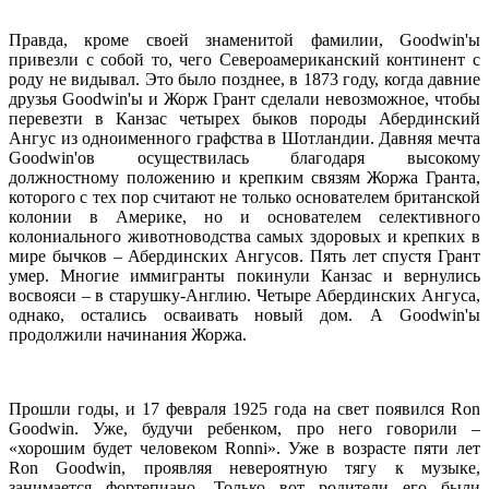
Правда, кроме своей знаменитой фамилии, Goodwin'ы
привезли с собой то, чего Североамериканский континент с
роду не видывал. Это было позднее, в 1873 году, когда давние
друзья Goodwin'ы и Жорж Грант сделали невозможное, чтобы
перевезти в Канзас четырех быков породы Абердинский
Ангус из одноименного графства в Шотландии. Давняя мечта
Goodwin'ов осуществилась благодаря высокому
должностному положению и крепким связям Жоржа Гранта,
которого с тех пор считают не только основателем британской
колонии в Америке, но и основателем селективного
колониального животноводства самых здоровых и крепких в
мире бычков – Абердинских Ангусов. Пять лет спустя Грант
умер. Многие иммигранты покинули Канзас и вернулись
восвояси – в старушку-Англию. Четыре Абердинских Ангуса,
однако, остались осваивать новый дом. А Goodwin'ы
продолжили начинания Жоржа.
Прошли годы, и 17 февраля 1925 года на свет появился Ron
Goodwin. Уже, будучи ребенком, про него говорили –
«хорошим будет человеком Ronni». Уже в возрасте пяти лет
Ron Goodwin, проявляя невероятную тягу к музыке,
занимается фортепиано. Только вот родители его были