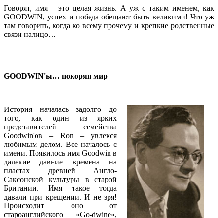
Говорят, имя – это целая жизнь. А уж с таким именем, как
GOODWIN, успех и победа обещают быть великими! Что уж
там говорить, когда ко всему прочему и крепкие родственные
связи налицо…
GOODWIN'ы… покоряя мир
История началась задолго до
того, как один из ярких
представителей семейства
Goodwin'ов – Ron – увлекся
любимым делом. Все началось с
имени. Появилось имя Goodwin в
далекие давние времена на
пластах древней Англо-
Саксонской культуры в старой
Британии. Имя такое тогда
давали при крещении. И не зря!
Происходит оно от
староанглийского «Go-dwine»,