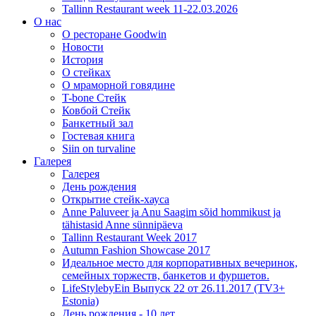
Tallinn Restaurant week 11-22.03.2026
О нас
О ресторане Goodwin
Новости
История
О стейках
О мраморной говядине
T-bone Стейк
Ковбой Стейк
Банкетный зал
Гостевая книга
Siin on turvaline
Галерея
Галерея
День рождения
Открытие стейк-хауса
Anne Paluveer ja Anu Saagim sõid hommikust ja
tähistasid Anne sünnipäeva
Tallinn Restaurant Week 2017
Autumn Fashion Showcase 2017
Идеальное место для корпоративных вечеринок,
семейных торжеств, банкетов и фуршетов.
LifeStylebyEin Выпуск 22 от 26.11.2017 (TV3+
Estonia)
День рождения - 10 лет