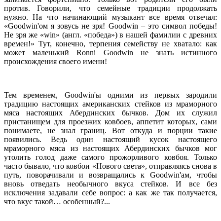
против. Говорили, что семейные традиции продолжать
нужно. На что начинающий музыкант все время отвечал:
«Goodwin'ом я зовусь не зря! Goodwin – это символ победы!
Не зря же «win» (англ. «победа») в нашей фамилии с древних
времен!» Тут, конечно, терпения семейству не хватало: как
может маленький Ronni Goodwin не знать истинного
происхождения своего имени!
Тем временем, Goodwin'ы одними из первых зародили
традицию настоящих американских стейков из мраморного
мяса настоящих Абердинских бычков. Дом их служил
пристанищем для проезжих ковбоев, аппетит которых, сами
понимаете, не знал границ. Вот откуда и порции такие
появились. Ведь один настоящий кусок настоящего
мраморного мяса из настоящих Абердинских бычков мог
утолить голод даже самого прожорливого ковбоя. Только
часто бывало, что ковбои «Нового света», отправляясь снова в
путь, поворачивали и возвращались к Goodwin'ам, чтобы
вновь отведать необычного вкуса стейков. И все без
исключения задавали себе вопрос: а как же так получается,
что вкус такой… особенный?...