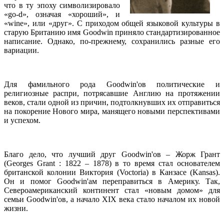
что в ту эпоху символизировало
«go-d», означая «хороший», и
«wine», или «друг». С приходом общей языковой культуры в
старую Британию имя Goodwin приняло стандартизированное
написание. Однако, по-прежнему, сохранились разные его
вариации.
Для фамильного рода Goodwin'ов политические и
религиозные распри, потрясавшие Англию на протяжении
веков, стали одной из причин, подтолкнувших их отправиться
на покорение Нового мира, манящего новыми перспективами
и успехом.
Благо дело, что лучший друг Goodwin'ов – Жорж Грант
(Georges Grant : 1822 – 1878) в то время стал основателем
британской колонии Виктория (Voctoria) в Канзасе (Kansas).
Он и помог Goodwin'ам переправиться в Америку. Так,
Североамериканский континент стал «новым домом» для
семьи Goodwin'ов, а начало XIХ века стало началом их новой
жизни.