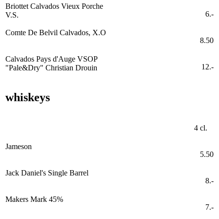
Briottet Calvados Vieux Porche
6.-
V.S.
Comte De Belvil Calvados, X.O
8.50
Calvados Pays d'Auge VSOP
12.-
"Pale&Dry" Christian Drouin
whiskeys
4 cl.
Jameson
5.50
Jack Daniel's Single Barrel
8.-
Makers Mark 45%
7.-