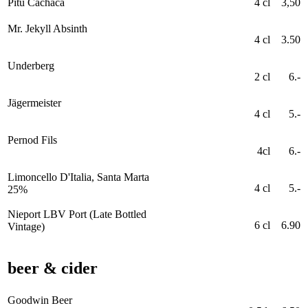
Pitu Cachaca
4 cl
3,50
Mr. Jekyll Absinth
4 cl
3.50
Underberg
2 cl
6.-
Jägermeister
4 cl
5.-
Pernod Fils
4cl
6.-
Limoncello D'Italia, Santa Marta
4 cl
5.-
25%
Nieport LBV Port (Late Bottled
6 cl
6.90
Vintage)
beer & cider
Goodwin Beer