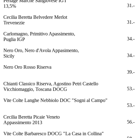
Perlage Marche Sangiovese IGT
31.-
13,5%
Cecilia Beretta Belvedere Merlot
31.-
Trevenezie
Carlomagno, Primitivo Apassimento,
34.-
Puglia IGP
Nero Oro, Nero d'Avola Appasimento,
34.-
Sicily
Nero Oro Rosso Riserva
39.-
Chianti Classico Riserva, Agostino Petri Castello
53.-
Vicchiomaggio, Toscana DOCG
Vite Colte Langhe Nebbiolo DOC "Sogni al Campo"
53.-
Cecilia Beretta Picaie Veneto
56.-
Appassimento 2013
Vite Colte Barbaresco DOCG "La Casa in Collina"