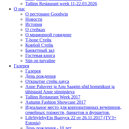
Tallinn Restaurant week 11-22.03.2026
О нас
О ресторане Goodwin
Новости
История
О стейках
О мраморной говядине
T-bone Стейк
Ковбой Стейк
Банкетный зал
Гостевая книга
Siin on turvaline
Галерея
Галерея
День рождения
Открытие стейк-хауса
Anne Paluveer ja Anu Saagim sõid hommikust ja
tähistasid Anne sünnipäeva
Tallinn Restaurant Week 2017
Autumn Fashion Showcase 2017
Идеальное место для корпоративных вечеринок,
семейных торжеств, банкетов и фуршетов.
LifeStylebyEin Выпуск 22 от 26.11.2017 (TV3+
Estonia)
День рождения - 10 лет