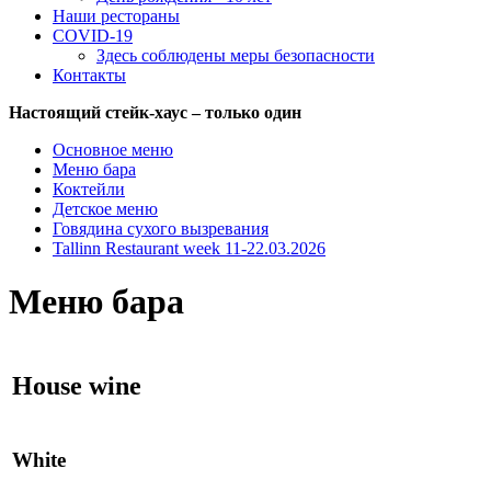
Наши рестораны
COVID-19
Здесь соблюдены меры безопасности
Контакты
Настоящий стейк-хаус – только один
Основное меню
Меню бара
Коктейли
Детское меню
Говядина сухого вызревания
Tallinn Restaurant week 11-22.03.2026
Меню бара
House wine
White