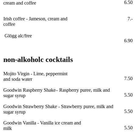
6.50
cream and coffee
Irish coffee - Jameson, cream and
7.-
coffee
Glögg alc/free
6.90
non-alkoholc cocktails
Mojito Virgin - Lime, peppermint
7.50
and soda water
Goodwin Raspberry Shake– Raspberry puree, milk and
5.50
sugar syrup
Goodwin Strawberry Shake - Strawberry puree, milk and
5.50
sugar syrup
Goodwin Vanilla - Vanilla ice cream and
5.50
milk