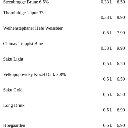
Steenbrugge Brune 6.5%
0,33 l.
6.50
Thornbridge Jaipur 33cl
0,33 l.
8.90
Weihenstephaner Hefe Weissbier
0,5 l.
7.90
Chimay Trappist Blue
0,33 l.
9.90
Saku Light
0,5 l.
6.50
Velkopopovicky Kozel Dark 3,8%
0,5 l.
6.50
Saku Gold
0,5 l.
6.50
Long Drink
0,5 l.
6.90
Hoegaarden
0,5 l.
6.90