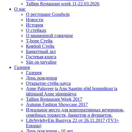
Tallinn Restaurant week 11-22.03.2026
О нас
О ресторане Goodwin
Новости
История
О стейках
О мраморной говядине
T-bone Стейк
Ковбой Стейк
Банкетный зал
Гостевая книга
Siin on turvaline
Галерея
Галерея
День рождения
Открытие стейк-хауса
Anne Paluveer ja Anu Saagim sõid hommikust ja
tähistasid Anne sünnipäeva
Tallinn Restaurant Week 2017
Autumn Fashion Showcase 2017
Идеальное место для корпоративных вечеринок,
семейных торжеств, банкетов и фуршетов.
LifeStylebyEin Выпуск 22 от 26.11.2017 (TV3+
Estonia)
День рождения - 10 лет