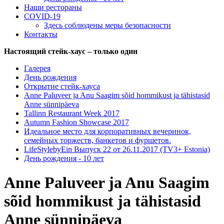
Наши рестораны
COVID-19
Здесь соблюдены меры безопасности
Контакты
Настоящий стейк-хаус – только один
Галерея
День рождения
Открытие стейк-хауса
Anne Paluveer ja Anu Saagim sõid hommikust ja tähistasid
Anne sünnipäeva
Tallinn Restaurant Week 2017
Autumn Fashion Showcase 2017
Идеальное место для корпоративных вечеринок,
семейных торжеств, банкетов и фуршетов.
LifeStylebyEin Выпуск 22 от 26.11.2017 (TV3+ Estonia)
День рождения - 10 лет
Anne Paluveer ja Anu Saagim
sõid hommikust ja tähistasid
Anne sünnipäeva