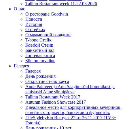
Tallinn Restaurant week 11-22.03.2026
О нас
О ресторане Goodwin
Новости
История
О стейках
О мраморной говядине
T-bone Стейк
Ковбой Стейк
Банкетный зал
Гостевая книга
Siin on turvaline
Галерея
Галерея
День рождения
Открытие стейк-хауса
Anne Paluveer ja Anu Saagim sõid hommikust ja
tähistasid Anne sünnipäeva
Tallinn Restaurant Week 2017
Autumn Fashion Showcase 2017
Идеальное место для корпоративных вечеринок,
семейных торжеств, банкетов и фуршетов.
LifeStylebyEin Выпуск 22 от 26.11.2017 (TV3+
Estonia)
День рождения - 10 лет